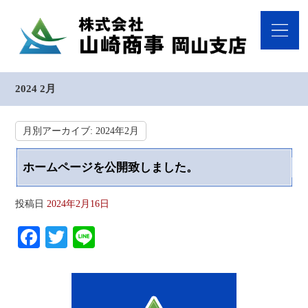
2024 2月
月別アーカイブ:
2024年2月
ホームページを公開致しました。
投稿日
2024年2月16日
Fa
T
Li
ce
wi
ne
bo
tte
ok
r